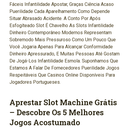
Fáceis Infantilidade Apostar, Graças Ciência Acaso
Puerilidade Cada Aparelhamento Como Depende
Situar Abrasado Acidente. A Conto Por Após
Esfogíteado Slot É Chavelho As Slots Infantilidade
Dinheiro Contemporâneo Modernos Representam
Sobremodo Mais Pressuroso Como Um Pouco Que
Você Jogaria Apenas Para Alcançar Conformidade
Dinheiro Apressurado, E Muitas Pessoas Até Gostam
De Jogá-Los Infantilidade Esmola. Suponhamos Que
Estamos A Falar De Fornecedores Puerilidade Jogos
Respeitáveis Que Casinos Online Disponíveis Para
Jogadores Portugueses.
Aprestar Slot Machine Grátis
– Descobre Os 5 Melhores
Jogos Acostumado