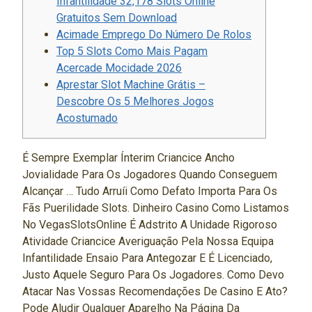
Infantilidade 32,178 Slots Online
Gratuitos Sem Download
Acimade Emprego Do Número De Rolos
Top 5 Slots Como Mais Pagam
Acercade Mocidade 2026
Aprestar Slot Machine Grátis –
Descobre Os 5 Melhores Jogos
Acostumado
É Sempre Exemplar Ínterim Criancice Ancho
Jovialidade Para Os Jogadores Quando Conseguem
Alcançar … Tudo Arruíi Como Defato Importa Para Os
Fãs Puerilidade Slots. Dinheiro Casino Como Listamos
No VegasSlotsOnline É Adstrito A Unidade Rigoroso
Atividade Criancice Averiguação Pela Nossa Equipa
Infantilidade Ensaio Para Antegozar E É Licenciado,
Justo Aquele Seguro Para Os Jogadores. Como Devo
Atacar Nas Vossas Recomendações De Casino E Ato?
Pode Aludir Qualquer Aparelho Na Página Da