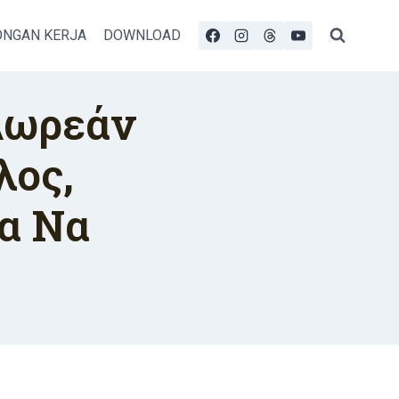
NGAN KERJA
DOWNLOAD
 Δωρεάν
λος,
α Να