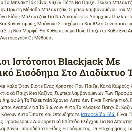
τό Το Μπλακτζάκ Είναι 99,6% Πότε Να Παίξει Τέλειο Μπλακτζ
Την Πρώτη Μέθοδο Μπλακτζάκ, Συμπεριλαμβανομένου Του Μ
όνο Είδος Μπλακτζάκ Για Να Δοκιμάσετε, Υπάρχουν Πολλά Πα
Και Κανονισμούς, Μπόνους Στοιχήματα Και Άλλα Συναρπαστι
ά Στη Νέα Μορφή. Θα Καθορίσουμε Πώς Παίζεται Κάθε Ένα Α
 Λειτουργούν Οι Μέθοδοι.
οι Ιστότοποι Blackjack Με
κό Εισόδημα Στο Διαδίκτυο 
ναι Καλό Όταν Είστε Ένας Χρήστης Που Παίζει Κατά Καιρούς 
δικτυακά Παιχνίδια Καζίνο, Συμπεριλαμβανομένων Των Προσφο
α Δημοφιλή Τα Τελευταία Χρόνια. Αυτό Δεν Είναι Εκπληκτικό, 
ωποι Αγαπούν Να Το Βιώνουν Αυτό Το Κλασικό Παιχνίδι Καζίν
ο Κάνουν Αυτό Όποτε Και Οπουδήποτε
Ιστοσελίδα Εδώ
Είναι Π
ς Προσφέρουν Διαφορετικά Επίπεδα Ελέγχου Για Να Αποκτήσ
ιλαμβάνει Οποιοδήποτε Είδος Εισοδήματος. Οι Επιχειρήσεις 