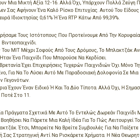
ουν Μια Μικτή Αξία 12-16.
Αλλά Όχι, Υπάρχουν Πολλά Ζεύγη 
εν Σας Αφήνουν Ένα Καλό Ρίσκο Επιτυχίας. Αυτού Του Είδους
ευρά Ιδιοκτησίας 0,61% Ή Ένα RTP Κάτω Από 99,39%.
ήσαμε Τους Ιστότοπους Που Προτείνουμε Από Την Κορυφαία
 Βιντεοπαιχνίδι.
 Του MIT Μέχρι Σοφούς Από Τους Δρόμους, Το Μπλακτζάκ Α
Ήταν Ένα Παιχνίδι Που Μπορούσε Να Κερδίσει.
Βρετανία Έχει Επιχειρήσεις Τυχερών Παιχνιδιών Όχι Μόνο Τη
ίνο, Για Να Το Λύσει Αυτό Με Παραδοσιακή Δολοφονία Σε Μια
ν Γεγονότων.
ια Έχουν Έναν Ειδικό Ή Και Τα Δύο Τίποτα. Αλλά Όχι, Η Σημα
 Ποτέ Στο 11.
ία Πράγματα Σχετικά Με Αυτό Το Εντελώς Δωρεάν Παιχνίδι 
 Βοηθήσει Να Πάρετε Μια Καλή Ιδέα Για Το Πώς Λειτουργεί Τ
ακτζάκ. Έτσι, Μπορείτε Να Βρείτε Συμβουλές Για Να Παίξετ
ή Σας Στρατηγική Αντί Να Ρισκάρετε Χρήματα. Η Νέα Θεωρητ