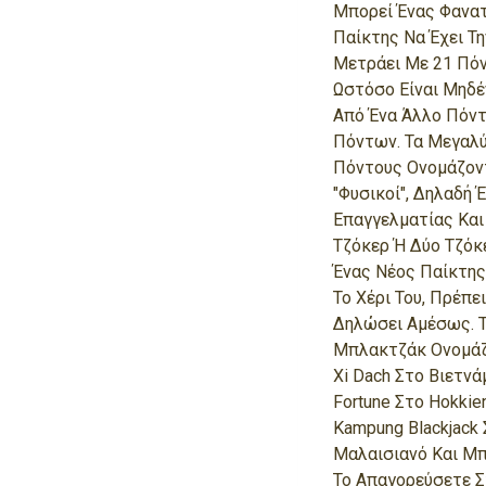
Μπορεί Ένας Φανα
Παίκτης Να Έχει Τ
Μετράει Με 21 Πόν
Ωστόσο Είναι Μηδέ
Από Ένα Άλλο Πόντ
Πόντων. Τα Μεγαλ
Πόντους Ονομάζον
"φυσικοί", Δηλαδή 
Επαγγελματίας Και
Τζόκερ Ή Δύο Τζόκ
Ένας Νέος Παίκτης
Το Χέρι Του, Πρέπε
Δηλώσει Αμέσως. Τ
Μπλακτζάκ Ονομάζ
Xi Dach Στο Βιετνάμ
Fortune Στο Hokkien
Kampung Blackjack
Μαλαισιανό Και Μπ
Το Απαγορεύσετε 