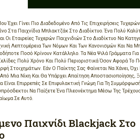
υ Έχει Γίνει Πιο Διαδεδομένο Από Τις Επιχειρήσεις Τυχερών 
ένο Στα Παιχνίδια Μπλακτζάκ Στο Διαδίκτυο. Ένα Πολύ Καλ
ναι Οι Εταιρείες Τυχερών Παιχνιδιών Στο Διαδίκτυο Να Κατηγ
εχνική Λεπτομέρεια Των Νόμων Και Των Κανονισμών Και Να Μ
οδήποτε Ποσό Κρίνουν Κατάλληλο. Τα Νέα Ψιλά Γράμματα Γι
Σελίδες Πολύ Χρόνο Και Πολύ Περιοριστικά Όσον Αφορά Το Παι
ρφή Στοιχημάτων. Εάν Ο Παίκτης Σας Φαίνεται Να Χάνει, Όχι
 Από Μια Νίκη Και Θα Υπάρχει Απαίτηση Αποστασιοποίησης, Ξ
α Είναι Επιρρεπές Σε Επιφυλακτική Γνώμη Για Τη Συμμόρφωσή
Ευπρόσδεκτοι Να Παίξετε Ένα Πλεονέκτημα Μέσω Της Τρέχου
καίωμα Σε Αυτό.
ενο Παιχνίδι Blackjack Στο
ο