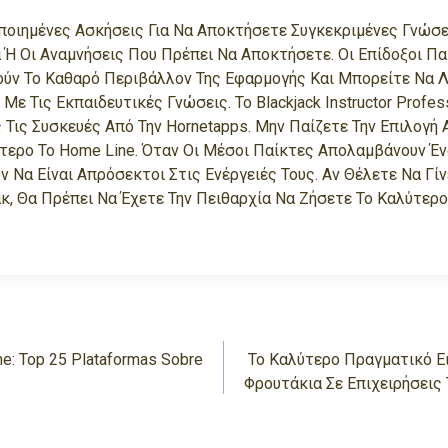
ποιημένες Ασκήσεις Για Να Αποκτήσετε Συγκεκριμένες Γνώσ
 Ή Οι Αναμνήσεις Που Πρέπει Να Αποκτήσετε. Οι Επίδοξοι Π
ούν Το Καθαρό Περιβάλλον Της Εφαρμογής Και Μπορείτε Να 
Με Τις Εκπαιδευτικές Γνώσεις. Το Blackjack Instructor Profe
 Τις Συσκευές Από Την Hornetapps. Μην Παίζετε Την Επιλογή
τερο Το Home Line. Όταν Οι Μέσοι Παίκτες Απολαμβάνουν Έ
ν Να Είναι Απρόσεκτοι Στις Ενέργειές Τους. Αν Θέλετε Να Γί
, Θα Πρέπει Να Έχετε Την Πειθαρχία Να Ζήσετε Το Καλύτερο 
e: Top 25 Plataformas Sobre
Το Καλύτερο Πραγματικό Ε
Φρουτάκια Σε Επιχειρήσεις