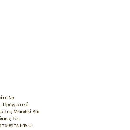
είτε Να
αι Πραγματικά
μα Σας Μειωθεί Και
ώσεις Του
Σταθείτε Εάν Οι