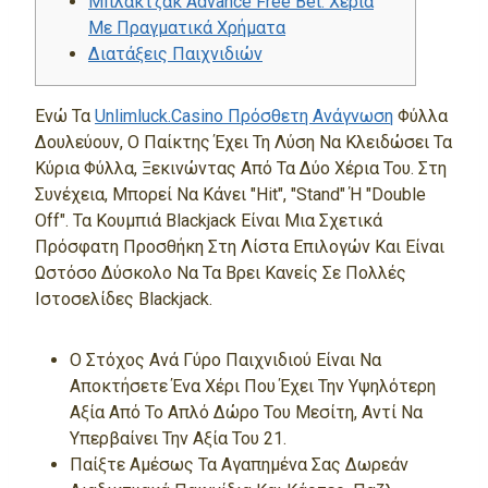
Μπλακτζάκ Advance Free Bet: Χέρια
Με Πραγματικά Χρήματα
Διατάξεις Παιχνιδιών
Ενώ Τα
Unlimluck.casino Πρόσθετη Ανάγνωση
Φύλλα
Δουλεύουν, Ο Παίκτης Έχει Τη Λύση Να Κλειδώσει Τα
Κύρια Φύλλα, Ξεκινώντας Από Τα Δύο Χέρια Του.
Στη
Συνέχεια, Μπορεί Να Κάνει "Hit", "Stand" Ή "Double
Off". Τα Κουμπιά Blackjack Είναι Μια Σχετικά
Πρόσφατη Προσθήκη Στη Λίστα Επιλογών Και Είναι
Ωστόσο Δύσκολο Να Τα Βρει Κανείς Σε Πολλές
Ιστοσελίδες Blackjack.
Ο Στόχος Ανά Γύρο Παιχνιδιού Είναι Να
Αποκτήσετε Ένα Χέρι Που Έχει Την Υψηλότερη
Αξία Από Το Απλό Δώρο Του Μεσίτη, Αντί Να
Υπερβαίνει Την Αξία Του 21.
Παίξτε Αμέσως Τα Αγαπημένα Σας Δωρεάν