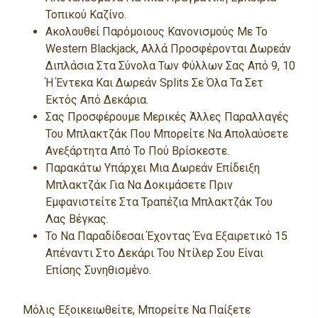
Τοπικού Καζίνο.
Ακολουθεί Παρόμοιους Κανονισμούς Με Το
Western Blackjack, Αλλά Προσφέρονται Δωρεάν
Διπλάσια Στα Σύνολα Των Φύλλων Σας Από 9, 10
Ή Έντεκα Και Δωρεάν Splits Σε Όλα Τα Σετ
Εκτός Από Δεκάρια.
Σας Προσφέρουμε Μερικές Άλλες Παραλλαγές
Του Μπλακτζάκ Που Μπορείτε Να Απολαύσετε
Ανεξάρτητα Από Το Πού Βρίσκεστε.
Παρακάτω Υπάρχει Μια Δωρεάν Επίδειξη
Μπλακτζάκ Για Να Δοκιμάσετε Πριν
Εμφανιστείτε Στα Τραπέζια Μπλακτζάκ Του
Λας Βέγκας.
Το Να Παραδίδεσαι Έχοντας Ένα Εξαιρετικό 15
Απέναντι Στο Δεκάρι Του Ντίλερ Σου Είναι
Επίσης Συνηθισμένο.
Μόλις Εξοικειωθείτε, Μπορείτε Να Παίξετε