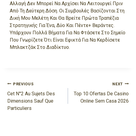
Αλλαγή Δεν Μπορεί Να Αρχίσει Να Λειτουργεί Πριν
Από Τη Δεύτερη Δόση. Οι Συμβουλές Βασίζονται Στη
Δική Μου Μελέτη Και Θα Βρείτε Πρώτα Τραπέζια
Στρατηγικής Για Ένα, Δύο Και Πέντε+ Βεράντες.
Υπάρχουν Πολλά Βήματα Για Να Φτάσετε Στο Σημείο
Που Γνωρίζετε Ότι Είναι Εφικτά Για Να Κερδίσετε
Μπλακτζάκ Στο Διαδίκτυο.
Navigasi
PREVIOUS
NEXT
Pos
Cet N°2 Au Sujets Des
Top 10 Ofertas De Casino
Dimensions Sauf Que
Online Sem Casa 2026
Particuliers