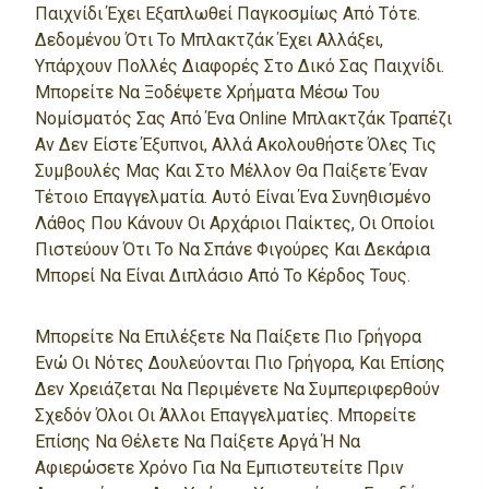
Παιχνίδι Έχει Εξαπλωθεί Παγκοσμίως Από Τότε.
Δεδομένου Ότι Το Μπλακτζάκ Έχει Αλλάξει,
Υπάρχουν Πολλές Διαφορές Στο Δικό Σας Παιχνίδι.
Μπορείτε Να Ξοδέψετε Χρήματα Μέσω Του
Νομίσματός Σας Από Ένα Online Μπλακτζάκ Τραπέζι
Αν Δεν Είστε Έξυπνοι, Αλλά Ακολουθήστε Όλες Τις
Συμβουλές Μας Και Στο Μέλλον Θα Παίξετε Έναν
Τέτοιο Επαγγελματία. Αυτό Είναι Ένα Συνηθισμένο
Λάθος Που Κάνουν Οι Αρχάριοι Παίκτες, Οι Οποίοι
Πιστεύουν Ότι Το Να Σπάνε Φιγούρες Και Δεκάρια
Μπορεί Να Είναι Διπλάσιο Από Το Κέρδος Τους.
Μπορείτε Να Επιλέξετε Να Παίξετε Πιο Γρήγορα
Ενώ Οι Νότες Δουλεύονται Πιο Γρήγορα, Και Επίσης
Δεν Χρειάζεται Να Περιμένετε Να Συμπεριφερθούν
Σχεδόν Όλοι Οι Άλλοι Επαγγελματίες. Μπορείτε
Επίσης Να Θέλετε Να Παίξετε Αργά Ή Να
Αφιερώσετε Χρόνο Για Να Εμπιστευτείτε Πριν