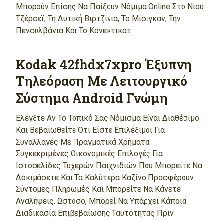
Μπορούν Επίσης Να Παίξουν Νόμιμα Online Στο Νιου
Τζέρσεϊ, Τη Δυτική Βιρτζίνια, Το Μίσιγκαν, Την
Πενσυλβάνια Και Το Κονέκτικατ.
Kodak 42fhdx7xpro Έξυπνη
Τηλεόραση Με Λειτουργικό
Σύστημα Android Γνώμη
Ελέγξτε Αν Το Τοπικό Σας Νόμισμα Είναι Διαθέσιμο
Και Βεβαιωθείτε Ότι Είστε Επιλέξιμοι Για
Συναλλαγές Με Πραγματικά Χρήματα.
Συγκεκριμένες Οικονομικές Επιλογές Για
Ιστοσελίδες Τυχερών Παιχνιδιών Που Μπορείτε Να
Δοκιμάσετε Και Τα Καλύτερα Καζίνο Προσφέρουν
Σύντομες Πληρωμές Και Μπορείτε Να Κάνετε
Αναλήψεις. Ωστόσο, Μπορεί Να Υπάρχει Κάποια
Διαδικασία Επιβεβαίωσης Ταυτότητας Πριν