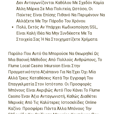
Δεν Ανταγωνίζονται Καθόλου Με Σχεδόν Καμία
Άλλη Μάρκα Σε Μια Πολιτεία, Ωστόσο, Οι
Παίκτες Είναι Επίσης Πιθανό Να Περιμένουν Να
Αλλάξετε Με Την Πάροδο Του Χρόνου.
Πολύ, Εκτός Αν Υπάρχει Κωδικοποίηση SSL,
Είναι Καλή Ιδέα Να Μην Συνδέεστε Με Τα
Στοιχεία Σας Ή Να Στοιχηματίζετε Χρήματα.
Παρόλο Που Αυτό Θα Μπορούσε Να Θεωρηθεί Ως
Μια Βασική Μέθοδος Από Πολλούς Ανθρώπους, Το
Flume Local Casino Inkursion Είναι Στην
Πραγματικότητα Αξιέπαινο Για Να Έχει Όχι Μία
Αλλά Τρεις Καταθέσεις Κατά Την Εγγραφή Του
Επαγγελματία Στον Ιστότοπο. Οι Προσφορές
Μπόνους Είναι Ακριβώς Αυτό Που Κάνει Το Flume
Casino Έναν Άξιο Ανταγωνιστή, Καθώς Διαθέτει
Μερικές Από Τις Καλύτερες Ιστοσελίδες Online
Καζίνο. Προσφέρει Πάντα Άλλα Μπόνους Την