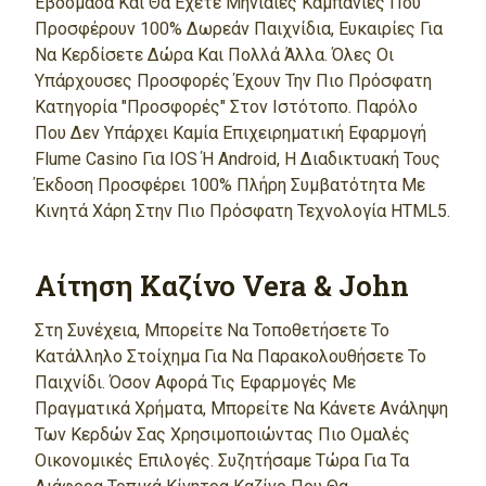
Εβδομάδα Και Θα Έχετε Μηνιαίες Καμπάνιες Που
Προσφέρουν 100% Δωρεάν Παιχνίδια, Ευκαιρίες Για
Να Κερδίσετε Δώρα Και Πολλά Άλλα. Όλες Οι
Υπάρχουσες Προσφορές Έχουν Την Πιο Πρόσφατη
Κατηγορία "Προσφορές" Στον Ιστότοπο. Παρόλο
Που Δεν Υπάρχει Καμία Επιχειρηματική Εφαρμογή
Flume Casino Για IOS Ή Android, Η Διαδικτυακή Τους
Έκδοση Προσφέρει 100% Πλήρη Συμβατότητα Με
Κινητά Χάρη Στην Πιο Πρόσφατη Τεχνολογία HTML5.
Αίτηση Καζίνο Vera & John
Στη Συνέχεια, Μπορείτε Να Τοποθετήσετε Το
Κατάλληλο Στοίχημα Για Να Παρακολουθήσετε Το
Παιχνίδι. Όσον Αφορά Τις Εφαρμογές Με
Πραγματικά Χρήματα, Μπορείτε Να Κάνετε Ανάληψη
Των Κερδών Σας Χρησιμοποιώντας Πιο Ομαλές
Οικονομικές Επιλογές. Συζητήσαμε Τώρα Για Τα