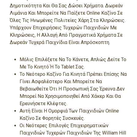
Δημοτικότητα Και Θα Σας Δώσει Χρήματα. Δωρεάν
Λιμάνια Και Μπορείτε Να Παίξετε Online Καζίνο Σε
Όλες Τις Ηνωμένες Πολιτείες Χάρη Στα Κληρώσεις.
Υπάρχουν Επιχειρήσεις Τυχερών Παιχνιδιών Με
Κληρώσεις, Η Αλλαγή Από Πραγματικά Χρήματα Σε
Δωρεάν Τυχερά Παιχνίδια Είναι Απρόσκοπτη.
Μόλις Επιλέξετε Να Το Κάνετε, Απλώς Δείτε Το
Με Το Κινητό Ή Το Tablet Σας.
Το Νεότερο Καζίνο Για Κινητά Πρέπει Επίσης Να
Γίνει Ασφαλέστερο Και Μπορείτε Να
Βεβαιωθείτε Ότι Η Προσωπική Σας Έρευνα Δεν
Μπορεί Να Χρησιμοποιηθεί Από Χάκερ Και Θα
Ερευνήσετε Κλέφτες.
Αυτή Είναι Η Ομορφιά Των Παιχνιδιών Online
Καζίνο Σε Φορητές Συσκευές.
Οι Νεότερες Επιλογές Επιχειρηματικών
Παιχνιδιών Τυχερών Παιχνιδιών Της William Hill