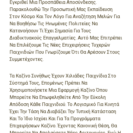
Εγκριθεί Μια Προσπάθεια Αποσύνδεσης.
Παρακολουθώ Την Προσωπική Μας Εκπαίδευση
Στον Κόσμο Και Τον Λόγο Για Αναζήτηση Μελών Για
Να Βοηθήσω Τις Ηνωμένες Πολιτείες Να
Κατανοήσουν Τι Έχει Σημασία Για Τους
Διαδικτυακούς Επαγγελματίες. Αυτό Μας Επιτρέπει
Να Επιλέξουμε Τις Νέες Επιχειρήσεις Τυχερών
Παιχνιδιών Που Γνωρίζουμε Ότι Θα Αρέσουν Στους
Συμμετέχοντες.
Τα Καζίνο Συνήθως Έχουν Χιλιάδες Παιχνίδια Στο
Σύστημά Τους, Επομένως Πρέπει Να
Χρησιμοποιήσετε Μια Εφαρμογή Καζίνο Όπου
Μπορείτε Να Επωφεληθείτε Από Την Εύκολη
Απόδοση Κάθε Παιχνιδιού. Το Λογισμικό Για Κινητά
Έχει Την Τάση Να Διαβάζει Την Τυπική Κατάσταση
Και Το Ίδιο Ισχύει Και Για Τα Προγράμματα
Επιχειρήσεων Καζίνο. Έχοντας Κανονική Θέση, Θα
Μπορείτε Να Απολαύσετε Νέες Λειτουργίες, Ενώ Η