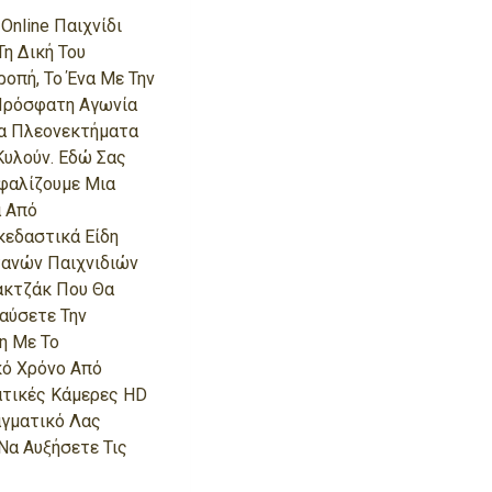
Online Παιχνίδι
Τη Δική Του
ροπή, Το Ένα Με Την
Πρόσφατη Αγωνία
Τα Πλεονεκτήματα
Κυλούν. Εδώ Σας
φαλίζουμε Μια
ά Από
κεδαστικά Είδη
ανών Παιχνιδιών
κτζάκ Που Θα
αύσετε Την
η Με Το
κό Χρόνο Από
ατικές Κάμερες HD
αγματικό Λας
Να Αυξήσετε Τις