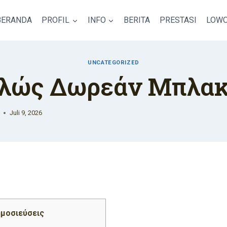
BERANDA
PROFIL
INFO
BERITA
PRESTASI
LOWO
UNCATEGORIZED
ελώς Δωρεάν Μπλακ
Juli 9, 2026
μοσιεύσεις