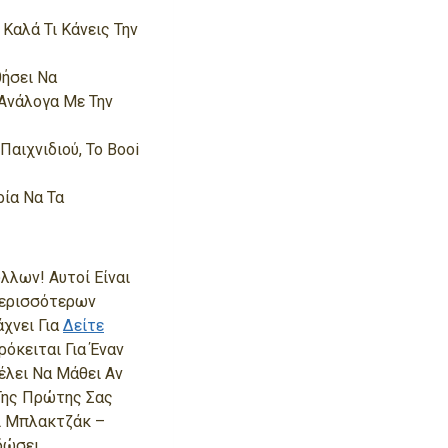
 Καλά Τι Κάνεις Την
θήσει Να
 Ανάλογα Με Την
Παιχνιδιού, Το Booi
ρία Να Τα
λλων! Αυτοί Είναι
Περισσότερων
άχνει Για
Δείτε
όκειται Για Έναν
έλει Να Μάθει Αν
 Της Πρώτης Σας
ι Μπλακτζάκ –
δώσει.