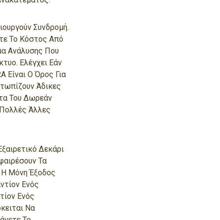
ιουργούν Συνδρομή.
ετε Το Κόστος Από
ήμα Ανάλυσης Που
κτυο. Ελέγχει Εάν
A Είναι Ο Όρος Για
ετωπίζουν Άδικες
τα Του Δωρεάν
ε Πολλές Άλλες
Εξαιρετικό Δεκάρι
Αφαιρέσουν Τα
, Η Μόνη Έξοδος
ντίον Ενός
τίον Ενός
κειται Να
Κάνετε Το