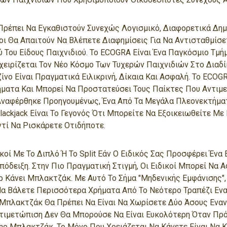
Πρέπει Να Εγκαθιστούν Συνεχώς Λογισμικό, Διαφορετικά Δημ
οι Θα Απαιτούν Να Βλέπετε Διαφημίσεις Για Να Αντισταθμίσ
ύ Του Είδους Παιχνιδιού. Το ECOGRA Είναι Ένα Παγκόσμιο Τμ
χειρίζεται Τον Νέο Κόσμο Των Τυχερών Παιχνιδιών Στο Διαδί
ίνο Είναι Πραγματικά Ειλικρινή, Δίκαια Και Ασφαλή. Το ECOGR
ήματα Και Μπορεί Να Προστατεύσει Τους Παίκτες Που Αντιμ
Αναφέρθηκε Προηγουμένως, Ένα Από Τα Μεγάλα Πλεονεκτήμα
Blackjack Είναι Το Γεγονός Ότι Μπορείτε Να Εξοικειωθείτε Μ
τί Να Ρισκάρετε Οτιδήποτε.
οί Με Το Διπλό Ή Το Split Εάν Ο Ειδικός Σας Προσφέρει Ένα 
πόδειξη. Στην Πιο Πραγματική Στιγμή, Οι Ειδικοί Μπορεί Να 
ρ Κάνει Μπλακτζάκ. Με Αυτό Το Σήμα "μηδενικής Εμφάνισης"
α Βάλετε Περισσότερα Χρήματα Από Το Νεότερο Τραπέζι Ενα
Μπλακτζάκ Θα Πρέπει Να Είναι Να Χωρίσετε Δύο Άσους Εναν
ντιμετώπιση Δεν Θα Μπορούσε Να Είναι Ευκολότερη Όταν Πρό
ine Μπλακτζάκ. Το Μόνο Που Χρειάζεται Να Κάνετε Είναι Να 