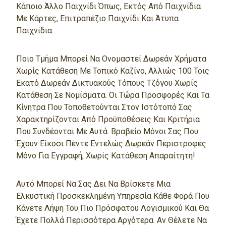
Κάποιο Άλλο Παιχνίδι Όπως, Εκτός Από Παιχνίδια
Με Κάρτες, Επιτραπέζιο Παιχνίδι Και Άτυπα
Παιχνίδια.
Ποιο Τμήμα Μπορεί Να Ονομαστεί Δωρεάν Χρήματα
Χωρίς Κατάθεση Με Τοπικό Καζίνο, Αλλιώς 100 Τοις
Εκατό Δωρεάν Δικτυακούς Τόπους Τζόγου Χωρίς
Κατάθεση Σε Νομίσματα. Οι Τώρα Προσφορές Και Τα
Κίνητρα Που Τοποθετούνται Στον Ιστότοπό Σας
Χαρακτηρίζονται Από Προϋποθέσεις Και Κριτήρια
Που Συνδέονται Με Αυτά. Βραβείο Μόνοι Σας Που
Έχουν Είκοσι Πέντε Εντελώς Δωρεάν Περιστροφές
Μόνο Για Εγγραφή, Χωρίς Κατάθεση Απαραίτητη!
Αυτό Μπορεί Να Σας Δει Να Βρίσκετε Μια
Ελκυστική Προσκεκλημένη Υπηρεσία Κάθε Φορά Που
Κάνετε Λήψη Του Πιο Πρόσφατου Λογισμικού Και Θα
Έχετε Πολλά Περισσότερα Αργότερα. Αν Θέλετε Να