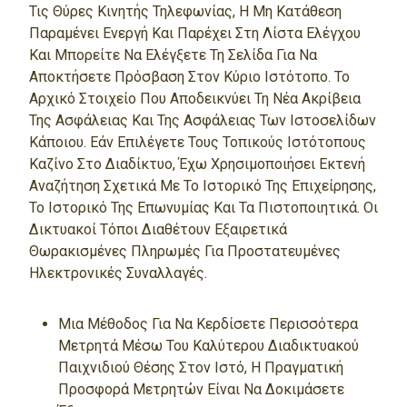
Τις Θύρες Κινητής Τηλεφωνίας, Η Μη Κατάθεση
Παραμένει Ενεργή Και Παρέχει Στη Λίστα Ελέγχου
Και Μπορείτε Να Ελέγξετε Τη Σελίδα Για Να
Αποκτήσετε Πρόσβαση Στον Κύριο Ιστότοπο.
Το
Αρχικό Στοιχείο Που Αποδεικνύει Τη Νέα Ακρίβεια
Της Ασφάλειας Και Της Ασφάλειας Των Ιστοσελίδων
Κάποιου. Εάν Επιλέγετε Τους Τοπικούς Ιστότοπους
Καζίνο Στο Διαδίκτυο, Έχω Χρησιμοποιήσει Εκτενή
Αναζήτηση Σχετικά Με Το Ιστορικό Της Επιχείρησης,
Το Ιστορικό Της Επωνυμίας Και Τα Πιστοποιητικά. Οι
Δικτυακοί Τόποι Διαθέτουν Εξαιρετικά
Θωρακισμένες Πληρωμές Για Προστατευμένες
Ηλεκτρονικές Συναλλαγές.
Μια Μέθοδος Για Να Κερδίσετε Περισσότερα
Μετρητά Μέσω Του Καλύτερου Διαδικτυακού
Παιχνιδιού Θέσης Στον Ιστό, Η Πραγματική
Προσφορά Μετρητών Είναι Να Δοκιμάσετε