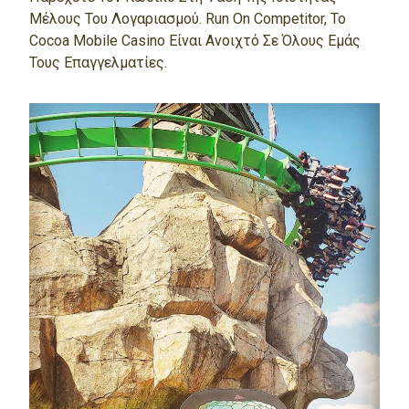
Μέλους Του Λογαριασμού. Run On Competitor, Το
Cocoa Mobile Casino Είναι Ανοιχτό Σε Όλους Εμάς
Τους Επαγγελματίες.