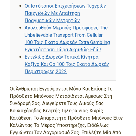
Οι Ιστότοποι Επιχειρήσεων Τυχερών
Παιχνιδιών Με Απαίτηση
Πραγματικών Μετρητών
Ακολουθούν Μερικές Προσφορές The
Unbelievable Transport From Cellular
100 Τοις Εκατό Δωρεάν Extra Gambling
Εγκατάσταση Τώρα Ακριβώς Εδώ!
Εντελώς Δωρεάν Τοπικά Κίνητρα
Καζίνο Και Θα 100 Τοις Εκατό Δωρεάν
Περιστροφές 2022
Οι Άνθρωποι Εγγράφονται Μόνο Και Επίσης Το
Πρόσθετο Μπόνους Μεταδίδεται Αμέσως Στη
Συνδρομή Σας. Διεγείρετε Τους Δικούς Σας
Κουλοχέρηδες Κινητής Τηλεφωνίας Χωρίς
Κατάθεση, Το Απαραίτητο Πρόσθετο Μπόνους Είτε
Καλώντας Το Μέρος Υποστήριξης, Ειδάλλως
Εγγυώνται Τον Λογαριασμό Σας. Επιλέξτε Μία Από