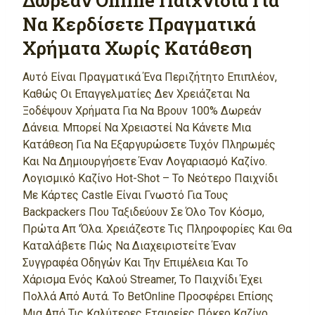
Δωρεάν Online Παιχνίδια Για
Να Κερδίσετε Πραγματικά
Χρήματα Χωρίς Κατάθεση
Αυτό Είναι Πραγματικά Ένα Περιζήτητο Επιπλέον,
Καθώς Οι Επαγγελματίες Δεν Χρειάζεται Να
Ξοδέψουν Χρήματα Για Να Βρουν 100% Δωρεάν
Δάνεια. Μπορεί Να Χρειαστεί Να Κάνετε Μια
Κατάθεση Για Να Εξαργυρώσετε Τυχόν Πληρωμές
Και Να Δημιουργήσετε Έναν Λογαριασμό Καζίνο.
Λογισμικό Καζίνο Hot-Shot – Το Νεότερο Παιχνίδι
Με Κάρτες Castle Είναι Γνωστό Για Τους
Backpackers Που Ταξιδεύουν Σε Όλο Τον Κόσμο,
Πρώτα Απ 'όλα. Χρειάζεστε Τις Πληροφορίες Και Θα
Καταλάβετε Πώς Να Διαχειριστείτε Έναν
Συγγραφέα Οδηγών Και Την Επιμέλεια Και Το
Χάρισμα Ενός Καλού Streamer, Το Παιχνίδι Έχει
Πολλά Από Αυτά. Το BetOnline Προσφέρει Επίσης
Μια Από Τις Καλύτερες Εταιρείες Πόκερ Καζίνο