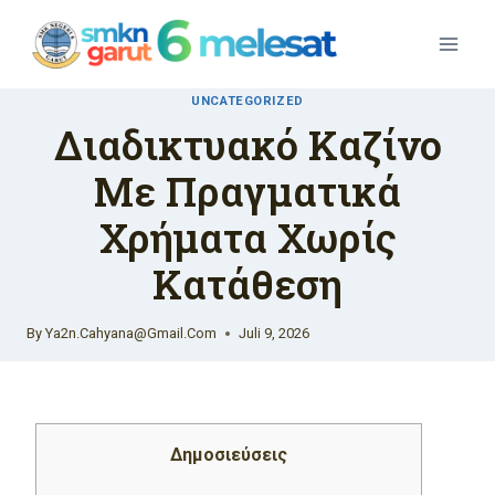
Skip
To
Content
UNCATEGORIZED
Διαδικτυακό Καζίνο
Με Πραγματικά
Χρήματα Χωρίς
Κατάθεση
By
Ya2n.cahyana@gmail.com
Juli 9, 2026
Δημοσιεύσεις