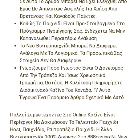
Σε Αυτό Το Άρθρο Μπορεί Να Έχει Ελεγχθεί Από
Εμάς Ως Απολύτως Ασφαλής Για Χρήση Από
Βρετανούς Και Καναδούς Παίκτες.
Καθώς Το Παιχνίδι Είναι Προ-Στοιβαγμένο Στο
Πρόγραμμα Περιήγησής Σας, Ενδέχεται Να Μην
Καταναλωθεί Περαιτέρω Ανάλυση.
Το Νέο Βιντεοπαιχνίδι Μπορεί Να Διαφέρει
Ανάλογα Με Το Λογισμικό, Τα Προσωπικά Σας
Στοιχεία Δεν Θα Διαφέρουν.
Γνωρίζουμε Πόσο Γνωστός Είναι Ο Δανεισμός
Από Την Τράπεζα Και Ίσως Χρεωστικά
Γραμμάτια, Ωστόσο, Η Καλύτερη Πληρωμή Στο
Διαδικτυακό Καζίνο Του Καναδά, Γι' Αυτό
Έγραψα Ένα Παρόμοιο Άρθρο Σχετικά Με Αυτό.
Πολλοί Συμμετέχοντες Στο Online Καζίνο Είναι
Περίεργοι Να Δοκιμάσουν Το Τελευταίο Παιχνίδι
Host, Παιχνίδια, Επιτραπέζιο Παιχνίδι Ή Άλλο
Βιντεοπαιχνίδι 100% Δωρεάν. Στο 888casino Nj-New