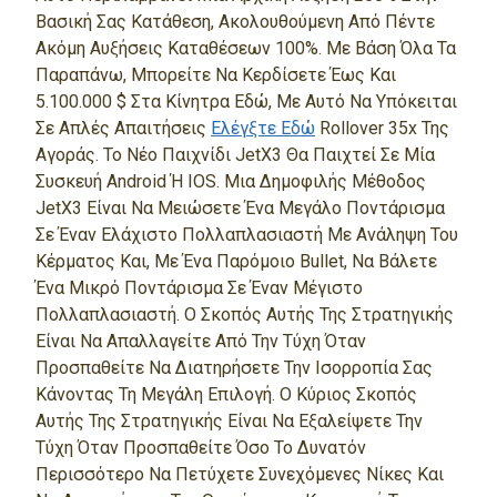
Βασική Σας Κατάθεση, Ακολουθούμενη Από Πέντε
Ακόμη Αυξήσεις Καταθέσεων 100%. Με Βάση Όλα Τα
Παραπάνω, Μπορείτε Να Κερδίσετε Έως Και
5.100.000 $ Στα Κίνητρα Εδώ, Με Αυτό Να Υπόκειται
Σε Απλές Απαιτήσεις
Ελέγξτε Εδώ
Rollover 35x Της
Αγοράς. Το Νέο Παιχνίδι JetX3 Θα Παιχτεί Σε Μία
Συσκευή Android Ή IOS. Μια Δημοφιλής Μέθοδος
JetX3 Είναι Να Μειώσετε Ένα Μεγάλο Ποντάρισμα
Σε Έναν Ελάχιστο Πολλαπλασιαστή Με Ανάληψη Του
Κέρματος Και, Με Ένα Παρόμοιο Bullet, Να Βάλετε
Ένα Μικρό Ποντάρισμα Σε Έναν Μέγιστο
Πολλαπλασιαστή. Ο Σκοπός Αυτής Της Στρατηγικής
Είναι Να Απαλλαγείτε Από Την Τύχη Όταν
Προσπαθείτε Να Διατηρήσετε Την Ισορροπία Σας
Κάνοντας Τη Μεγάλη Επιλογή. Ο Κύριος Σκοπός
Αυτής Της Στρατηγικής Είναι Να Εξαλείψετε Την
Τύχη Όταν Προσπαθείτε Όσο Το Δυνατόν
Περισσότερο Να Πετύχετε Συνεχόμενες Νίκες Και