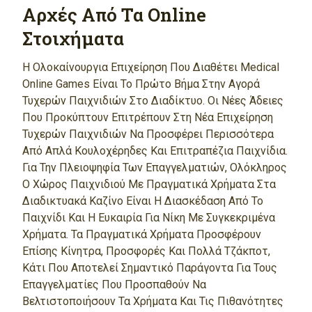
Αρχές Από Τα Online
Στοιχήματα
Η Ολοκαίνουργια Επιχείρηση Που Διαθέτει Medical
Online Games Είναι Το Πρώτο Βήμα Στην Αγορά
Τυχερών Παιχνιδιών Στο Διαδίκτυο. Οι Νέες Άδειες
Που Προκύπτουν Επιτρέπουν Στη Νέα Επιχείρηση
Τυχερών Παιχνιδιών Να Προσφέρει Περισσότερα
Από Απλά Κουλοχέρηδες Και Επιτραπέζια Παιχνίδια.
Για Την Πλειοψηφία Των Επαγγελματιών, Ολόκληρος
Ο Χώρος Παιχνιδιού Με Πραγματικά Χρήματα Στα
Διαδικτυακά Καζίνο Είναι Η Διασκέδαση Από Το
Παιχνίδι Και Η Ευκαιρία Για Νίκη Με Συγκεκριμένα
Χρήματα. Τα Πραγματικά Χρήματα Προσφέρουν
Επίσης Κίνητρα, Προσφορές Και Πολλά Τζάκποτ,
Κάτι Που Αποτελεί Σημαντικό Παράγοντα Για Τους
Επαγγελματίες Που Προσπαθούν Να
Βελτιστοποιήσουν Τα Χρήματα Και Τις Πιθανότητες