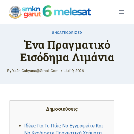
Skip
To
Content
UNCATEGORIZED
Ένα Πραγματικό
Εισόδημα Λιμάνια
By
Ya2n.cahyana@gmail.com
Juli 9, 2026
Δημοσιεύσεις
Ιδέες Για Το Πώς Να Εγγραφείτε Και
Να Κερδίσετε Πραγματικά Χρήματα