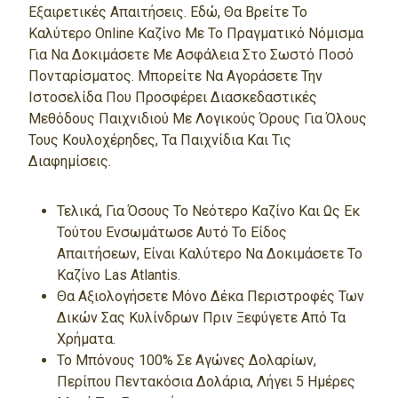
Εξαιρετικές Απαιτήσεις.
Εδώ, Θα Βρείτε Το
Καλύτερο Online Καζίνο Με Το Πραγματικό Νόμισμα
Για Να Δοκιμάσετε Με Ασφάλεια Στο Σωστό Ποσό
Πονταρίσματος. Μπορείτε Να Αγοράσετε Την
Ιστοσελίδα Που Προσφέρει Διασκεδαστικές
Μεθόδους Παιχνιδιού Με Λογικούς Όρους Για Όλους
Τους Κουλοχέρηδες, Τα Παιχνίδια Και Τις
Διαφημίσεις.
Τελικά, Για Όσους Το Νεότερο Καζίνο Και Ως Εκ
Τούτου Ενσωμάτωσε Αυτό Το Είδος
Απαιτήσεων, Είναι Καλύτερο Να Δοκιμάσετε Το
Καζίνο Las Atlantis.
Θα Αξιολογήσετε Μόνο Δέκα Περιστροφές Των
Δικών Σας Κυλίνδρων Πριν Ξεφύγετε Από Τα
Χρήματα.
Το Μπόνους 100% Σε Αγώνες Δολαρίων,
Περίπου Πεντακόσια Δολάρια, Λήγει 5 Ημέρες