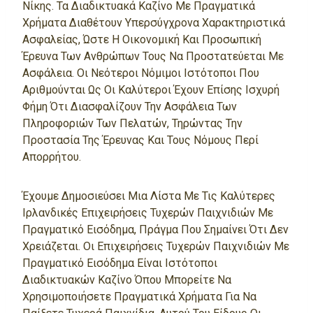
Νίκης. Τα Διαδικτυακά Καζίνο Με Πραγματικά
Χρήματα Διαθέτουν Υπερσύγχρονα Χαρακτηριστικά
Ασφαλείας, Ώστε Η Οικονομική Και Προσωπική
Έρευνα Των Ανθρώπων Τους Να Προστατεύεται Με
Ασφάλεια. Οι Νεότεροι Νόμιμοι Ιστότοποι Που
Αριθμούνται Ως Οι Καλύτεροι Έχουν Επίσης Ισχυρή
Φήμη Ότι Διασφαλίζουν Την Ασφάλεια Των
Πληροφοριών Των Πελατών, Τηρώντας Την
Προστασία Της Έρευνας Και Τους Νόμους Περί
Απορρήτου.
Έχουμε Δημοσιεύσει Μια Λίστα Με Τις Καλύτερες
Ιρλανδικές Επιχειρήσεις Τυχερών Παιχνιδιών Με
Πραγματικό Εισόδημα, Πράγμα Που Σημαίνει Ότι Δεν
Χρειάζεται. Οι Επιχειρήσεις Τυχερών Παιχνιδιών Με
Πραγματικό Εισόδημα Είναι Ιστότοποι
Διαδικτυακών Καζίνο Όπου Μπορείτε Να
Χρησιμοποιήσετε Πραγματικά Χρήματα Για Να