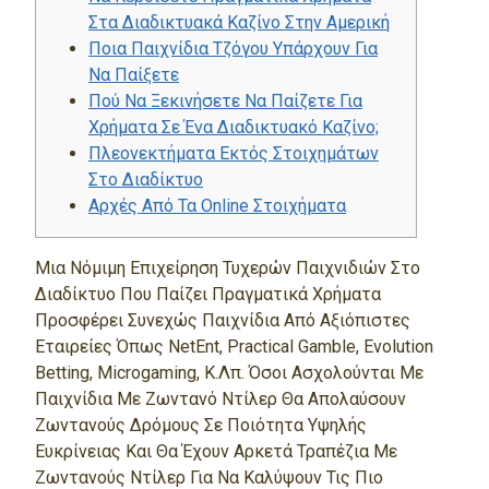
Στα Διαδικτυακά Καζίνο Στην Αμερική
Ποια Παιχνίδια Τζόγου Υπάρχουν Για
Να Παίξετε
Πού Να Ξεκινήσετε Να Παίζετε Για
Χρήματα Σε Ένα Διαδικτυακό Καζίνο;
Πλεονεκτήματα Εκτός Στοιχημάτων
Στο Διαδίκτυο
Αρχές Από Τα Online Στοιχήματα
Μια Νόμιμη Επιχείρηση Τυχερών Παιχνιδιών Στο
Διαδίκτυο Που Παίζει Πραγματικά Χρήματα
Προσφέρει Συνεχώς Παιχνίδια Από Αξιόπιστες
Εταιρείες Όπως NetEnt, Practical Gamble, Evolution
Betting, Microgaming, Κ.λπ. Όσοι Ασχολούνται Με
Παιχνίδια Με Ζωντανό Ντίλερ Θα Απολαύσουν
Ζωντανούς Δρόμους Σε Ποιότητα Υψηλής
Ευκρίνειας Και Θα Έχουν Αρκετά Τραπέζια Με
Ζωντανούς Ντίλερ Για Να Καλύψουν Τις Πιο