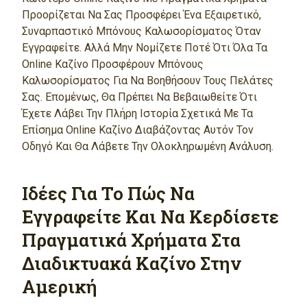
Προορίζεται Να Σας Προσφέρει Ένα Εξαιρετικό,
Συναρπαστικό Μπόνους Καλωσορίσματος Όταν
Εγγραφείτε. Αλλά Μην Νομίζετε Ποτέ Ότι Όλα Τα
Online Καζίνο Προσφέρουν Μπόνους
Καλωσορίσματος Για Να Βοηθήσουν Τους Πελάτες
Σας. Επομένως, Θα Πρέπει Να Βεβαιωθείτε Ότι
Έχετε Λάβει Την Πλήρη Ιστορία Σχετικά Με Τα
Επίσημα Online Καζίνο Διαβάζοντας Αυτόν Τον
Οδηγό Και Θα Λάβετε Την Ολοκληρωμένη Ανάλυση.
Ιδέες Για Το Πώς Να
Εγγραφείτε Και Να Κερδίσετε
Πραγματικά Χρήματα Στα
Διαδικτυακά Καζίνο Στην
Αμερική