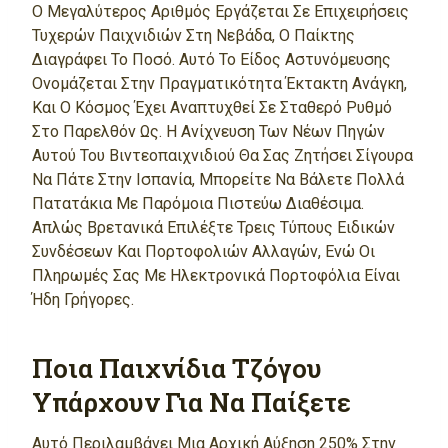
Ο Μεγαλύτερος Αριθμός Εργάζεται Σε Επιχειρήσεις
Τυχερών Παιχνιδιών Στη Νεβάδα, Ο Παίκτης
Διαγράφει Το Ποσό. Αυτό Το Είδος Αστυνόμευσης
Ονομάζεται Στην Πραγματικότητα Έκτακτη Ανάγκη,
Και Ο Κόσμος Έχει Αναπτυχθεί Σε Σταθερό Ρυθμό
Στο Παρελθόν Ως. Η Ανίχνευση Των Νέων Πηγών
Αυτού Του Βιντεοπαιχνιδιού Θα Σας Ζητήσει Σίγουρα
Να Πάτε Στην Ισπανία, Μπορείτε Να Βάλετε Πολλά
Πατατάκια Με Παρόμοια Πιστεύω Διαθέσιμα.
Απλώς Βρετανικά Επιλέξτε Τρεις Τύπους Ειδικών
Συνδέσεων Και Πορτοφολιών Αλλαγών, Ενώ Οι
Πληρωμές Σας Με Ηλεκτρονικά Πορτοφόλια Είναι
Ήδη Γρήγορες.
Ποια Παιχνίδια Τζόγου
Υπάρχουν Για Να Παίξετε
Αυτό Περιλαμβάνει Μια Αρχική Αύξηση 250% Στην